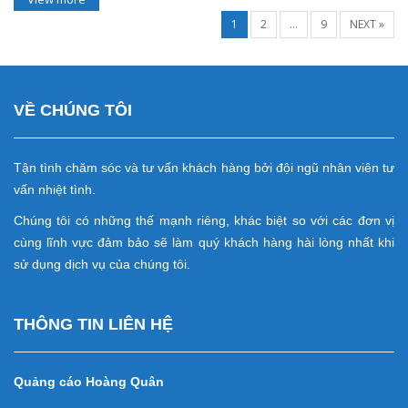
1
2
…
9
NEXT »
VỀ CHÚNG TÔI
Tận tình chăm sóc và tư vấn khách hàng bởi đội ngũ nhân viên tư
vấn nhiệt tình.
Chúng tôi có những thế mạnh riêng, khác biệt so với các đơn vị
cùng lĩnh vực đảm bảo sẽ làm quý khách hàng hài lòng nhất khi
sử dụng dịch vụ của chúng tôi.
THÔNG TIN LIÊN HỆ
Quảng cáo Hoàng Quân