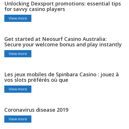
Unlocking Dexsport promotions: essential tips
for savvy casino players
View more
Get started at Neosurf Casino Australia:
Secure your welcome bonus and play instantly
View more
Les jeux mobiles de Spinbara Casino : jouez à
vos slots préférés où que
View more
Coronavirus disease 2019
View more